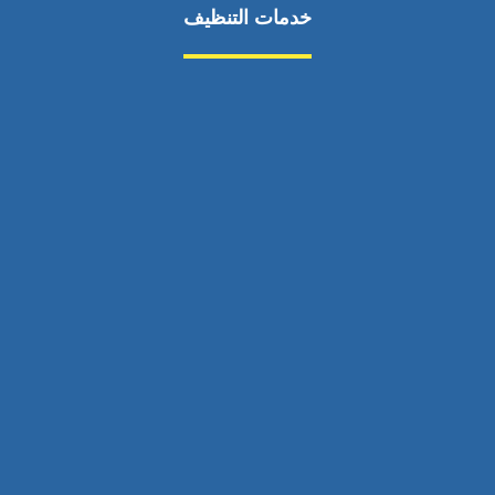
خدمات التنظيف
مكافحة الآفات
مركبة
بناء
غسيل سيارة
صيانة
تجاري
عادي
خدمات
الداخلية
الخارج
اتصال
لورم
معلومات
الخارج
خدمات
خدمات ساخنة