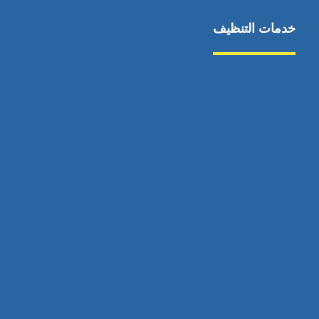
خدمات التنظيف
مكافحة الآفات
مركبة
بناء
غسيل سيارة
صيانة
تجاري
عادي
خدمات
الداخلية
الخارج
اتصال
لورم
معلومات
الخارج
خدمات
خدمات ساخنة