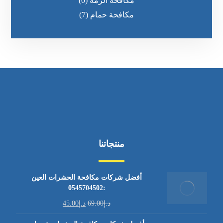
مكافحة الرمه
(0)
مكافحة حمام
(7)
منتجاتنا
أفضل شركات مكافحة الحشرات العين
:0545704502
د.إ
69.00
د.إ
45.00