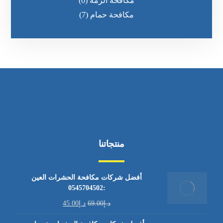
مكافحة الرمه
(0)
مكافحة حمام
(7)
منتجاتنا
أفضل شركات مكافحة الحشرات العين
:0545704502
د.إ
69.00
د.إ
45.00