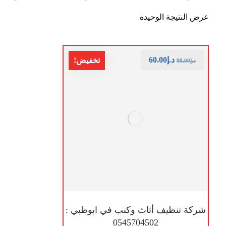
عرض النتيجة الوحيدة
د.إ
60.00
تخفيض!
د.إ
98.00
شركة تنظيف أثاث وكنب في ابوظبي :
0545704502