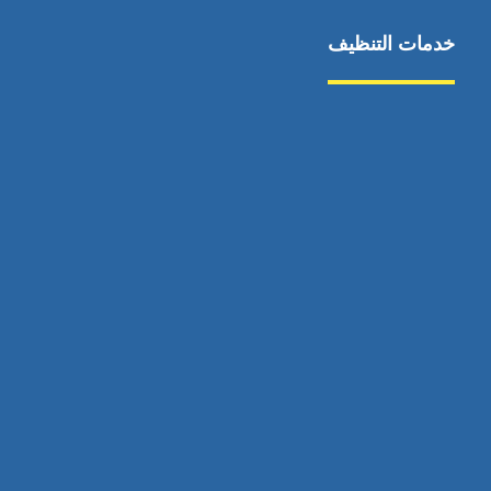
خدمات التنظيف
مكافحة الآفات
مركبة
بناء
غسيل سيارة
صيانة
تجاري
عادي
خدمات
الداخلية
الخارج
اتصال
لورم
معلومات
الخارج
خدمات
خدمات ساخنة