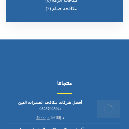
مكافحة الرمه
(0)
مكافحة حمام
(7)
منتجاتنا
أفضل شركات مكافحة الحشرات العين
:0545704502
د.إ
69.00
د.إ
45.00