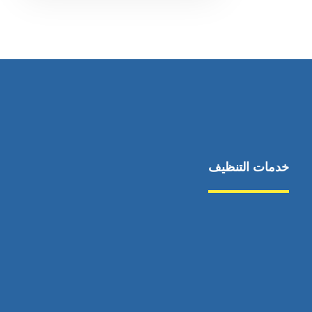
خدمات التنظيف
مكافحة الآفات
مركبة
بناء
غسيل سيارة
صيانة
تجاري
عادي
خدمات
الداخلية
الخارج