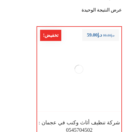
عرض النتيجة الوحيدة
د.إ
59.00
تخفيض!
د.إ
99.00
شركة تنظيف أثاث وكنب في عجمان :
0545704502