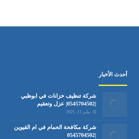
أحدث الأخبار
شركة تنظيف خزانات في ابوظبي
|0545704502| عزل وتعقيم
يناير 11, 2025
شركة مكافحة الحمام في ام القيوين
|0545704502