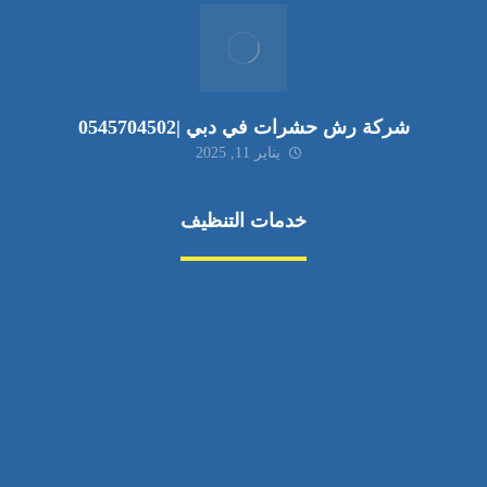
شركة رش حشرات في دبي |0545704502
يناير 11, 2025
خدمات التنظيف
مكافحة الآفات
مركبة
بناء
غسيل سيارة
صيانة
تجاري
عادي
خدمات