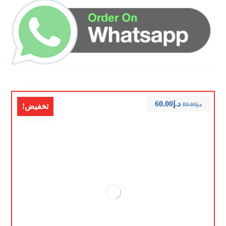
د.إ
60.00
د.إ
89.00
تخفيض!