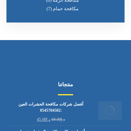
مكافحة الرمه
(0)
مكافحة حمام
(7)
منتجاتنا
أفضل شركات مكافحة الحشرات العين
:0545704502
د.إ
69.00
د.إ
45.00