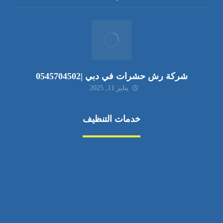
شركة رش حشرات في دبي |0545704502
يناير 11, 2025
خدمات التنظيف
مكافحة الآفات
مركبة
بناء
غسيل سيارة
صيانة
تجاري