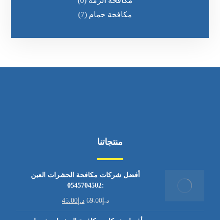
مكافحة الرمه
(0)
مكافحة حمام
(7)
منتجاتنا
أفضل شركات مكافحة الحشرات العين
:0545704502
د.إ
69.00
د.إ
45.00