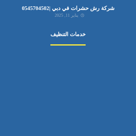
شركة رش حشرات في دبي |0545704502
يناير 11, 2025
خدمات التنظيف
مكافحة الآفات
مركبة
بناء
غسيل سيارة
صيانة
تجاري
عادي
خدمات
الداخلية
الخارج
اتصال
لورم