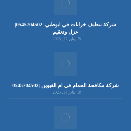
شركة تنظيف خزانات في ابوظبي |0545704502|
عزل وتعقيم
يناير 11, 2025
شركة مكافحة الحمام في ام القيوين |0545704502
يناير 11, 2025