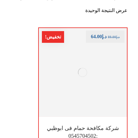
عرض النتيجة الوحيدة
د.إ
64.00
تخفيض!
د.إ
89.00
شركة مكافحة حمام فى ابوظبي
:0545704502