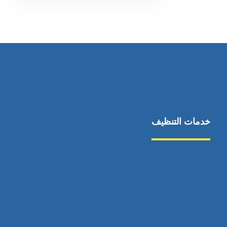
خدمات التنظيف
مكافحة الآفات
مركبة
بناء
غسيل سيارة
صيانة
تجاري
عادي
خدمات
الداخلية
الخارج