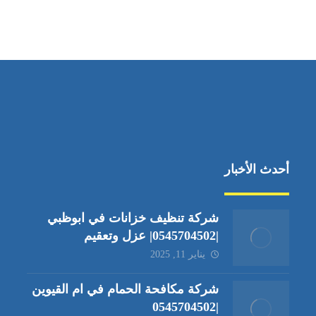
أحدث الأخبار
شركة تنظيف خزانات في ابوظبي
|0545704502| عزل وتعقيم
يناير 11, 2025
شركة مكافحة الحمام في ام القيوين
|0545704502