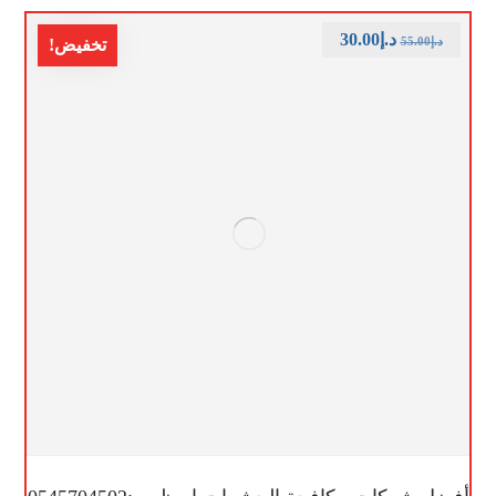
د.إ
30.00
د.إ
55.00
تخفيض!