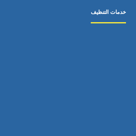
خدمات التنظيف
مكافحة الآفات
مركبة
بناء
غسيل سيارة
صيانة
تجاري
عادي
خدمات
الداخلية
الخارج
اتصال
لورم
معلومات
الخارج
خدمات
خدمات ساخنة