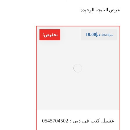
عرض النتيجة الوحيدة
د.إ
10.00
تخفيض!
د.إ
50.00
غسيل كنب فى دبى : 0545704502