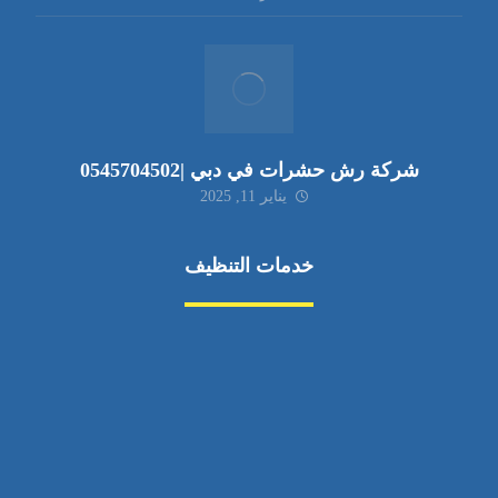
شركة رش حشرات في دبي |0545704502
يناير 11, 2025
خدمات التنظيف
مكافحة الآفات
مركبة
بناء
غسيل سيارة
صيانة
تجاري