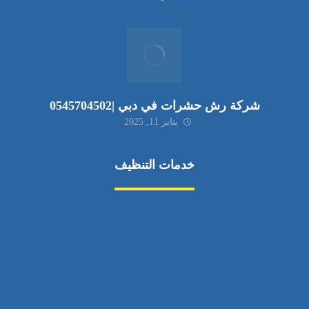
شركة رش حشرات في دبي |0545704502
يناير 11, 2025
خدمات التنظيف
مكافحة الآفات
مركبة
بناء
غسيل سيارة
صيانة
تجاري