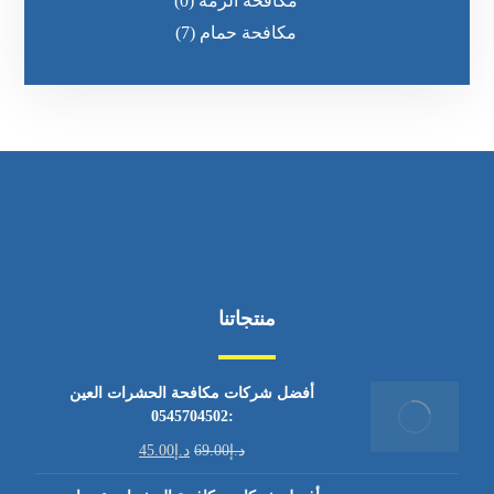
مكافحة الرمه
(0)
مكافحة حمام
(7)
منتجاتنا
أفضل شركات مكافحة الحشرات العين
:0545704502
د.إ
69.00
د.إ
45.00