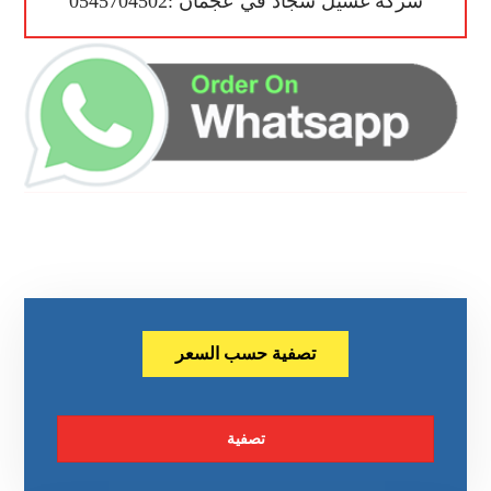
شركة غسيل سجاد في عجمان :0545704502
تصفية حسب السعر
تصفية