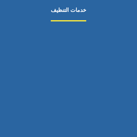
خدمات التنظيف
مكافحة الآفات
مركبة
بناء
غسيل سيارة
صيانة
تجاري
عادي
خدمات
الداخلية
الخارج
اتصال
لورم
معلومات
الخارج
خدمات