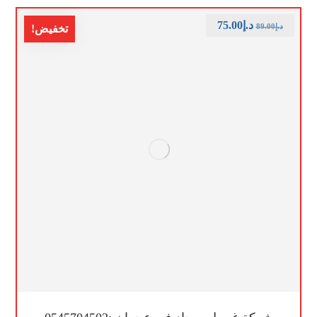
د.إ
75.00
د.إ
89.00
تخفيض!