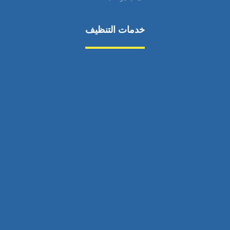
خدمات التنظيف
مكافحة الآفات
مركبة
بناء
غسيل سيارة
صيانة
تجاري
عادي
خدمات
الداخلية
الخارج
اتصال
لورم
معلومات
الخارج