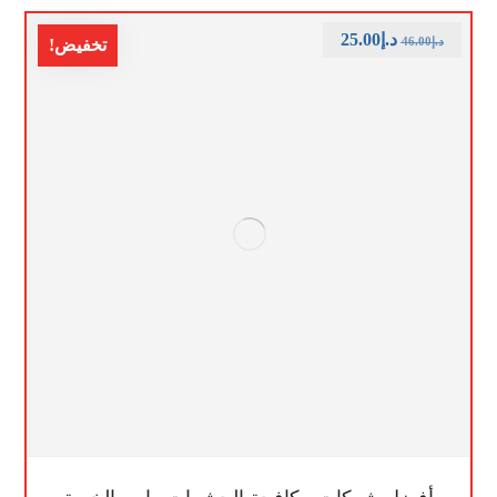
د.إ
25.00
د.إ
46.00
تخفيض!