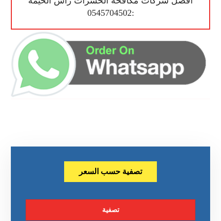
أفضل شركات مكافحة الحشرات راس الخيمة
:0545704502
تصفية حسب السعر
تصفية