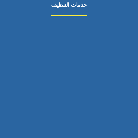
خدمات التنظيف
مكافحة الآفات
مركبة
بناء
غسيل سيارة
صيانة
تجاري
عادي
خدمات
الداخلية
الخارج
اتصال
لورم
معلومات
الخارج
خدمات
خدمات ساخنة