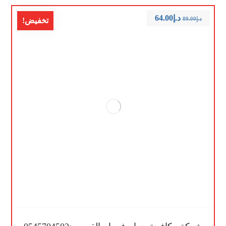
د.إ
64.00
د.إ
89.00
تخفيض!