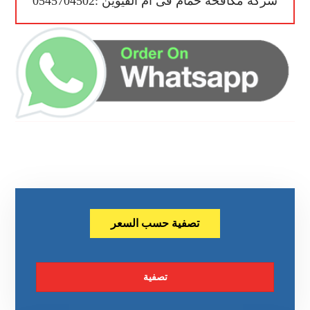
شركة مكافحة حمام فى ام القيوين :0545704502
تصفية حسب السعر
تصفية