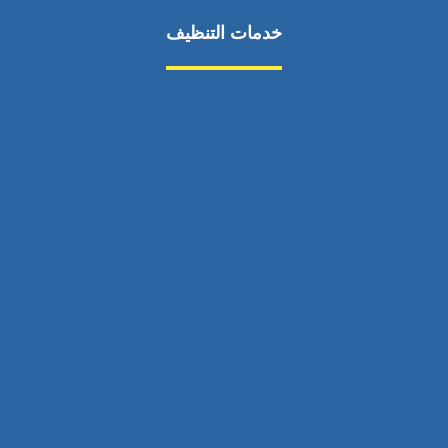
خدمات التنظيف
مكافحة الآفات
مركبة
بناء
غسيل سيارة
صيانة
تجاري
عادي
خدمات
الداخلية
الخارج
اتصال
لورم
معلومات
الخارج
خدمات