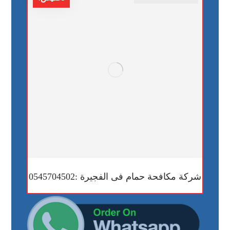
شركة مكافحة حمام فى الفجيرة :0545704502