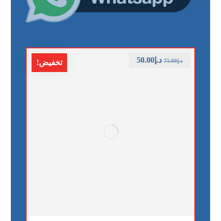
د.إ
50.00
د.إ
75.00
تخفيض!