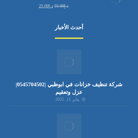
د.إ
55.00
د.إ
25.00
أحدث الأخبار
شركة تنظيف خزانات في ابوظبي |0545704502|
عزل وتعقيم
يناير 11, 2025