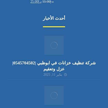
د.إ
55.00
د.إ
25.00
أحدث الأخبار
شركة تنظيف خزانات في ابوظبي |0545704502|
عزل وتعقيم
يناير 11, 2025