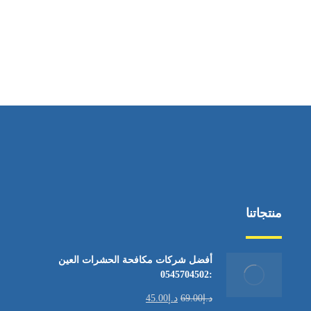
منتجاتنا
أفضل شركات مكافحة الحشرات العين
:0545704502
د.إ
69.00
د.إ
45.00