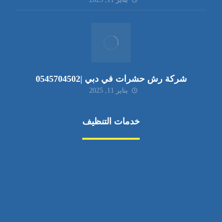
شركة رش حشرات في دبي |0545704502
يناير 11, 2025
خدمات التنظيف
مكافحة الآفات
مركبة
بناء
غسيل سيارة
صيانة
تجاري