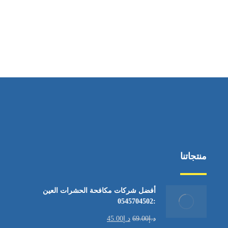
منتجاتنا
أفضل شركات مكافحة الحشرات العين
:0545704502
د.إ
69.00
د.إ
45.00