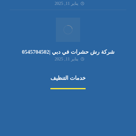
يناير 11, 2025
شركة رش حشرات في دبي |0545704502
يناير 11, 2025
خدمات التنظيف
مكافحة الآفات
مركبة
بناء
غسيل سيارة
صيانة
تجاري