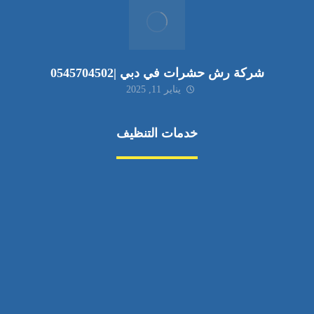
شركة رش حشرات في دبي |0545704502
يناير 11, 2025
خدمات التنظيف
مكافحة الآفات
مركبة
بناء
غسيل سيارة
صيانة
تجاري
عادي
خدمات