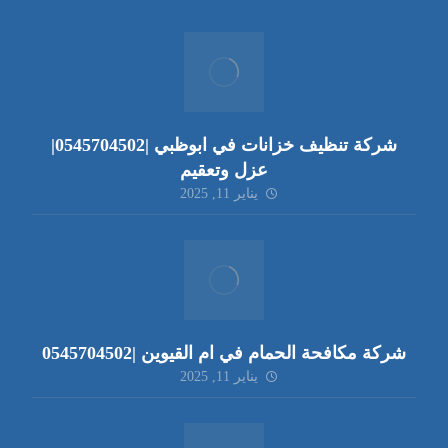
شركة تنظيف خزانات في ابوظبي |0545704502|
عزل وتعقيم
يناير 11, 2025
شركة مكافحة الحمام في ام القيوين |0545704502
يناير 11, 2025