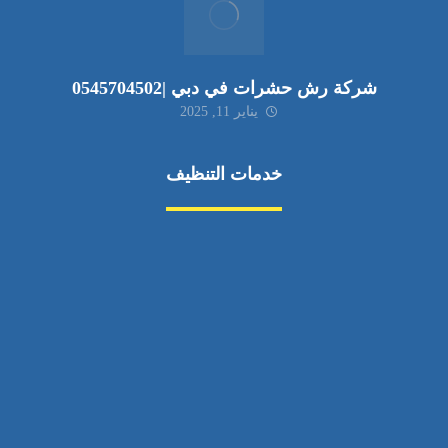
شركة رش حشرات في دبي |0545704502
يناير 11, 2025
خدمات التنظيف
مكافحة الآفات
مركبة
بناء
غسيل سيارة
صيانة
تجاري
عادي
خدمات
الداخلية