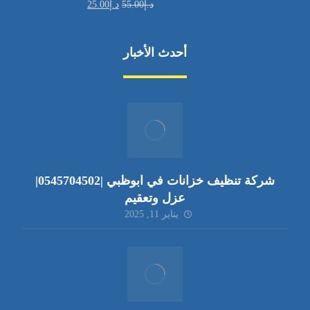
د.إ
55.00
د.إ
25.00
أحدث الأخبار
شركة تنظيف خزانات في ابوظبي |0545704502|
عزل وتعقيم
يناير 11, 2025