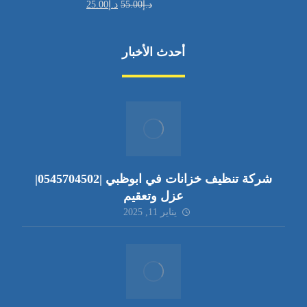
د.إ
55.00
د.إ
25.00
أحدث الأخبار
شركة تنظيف خزانات في ابوظبي |0545704502|
عزل وتعقيم
يناير 11, 2025