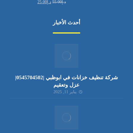
د.إ
55.00
د.إ
25.00
أحدث الأخبار
شركة تنظيف خزانات في ابوظبي |0545704502|
عزل وتعقيم
يناير 11, 2025