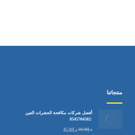
منتجاتنا
أفضل شركات مكافحة الحشرات العين
:0545704502
د.إ
69.00
د.إ
45.00