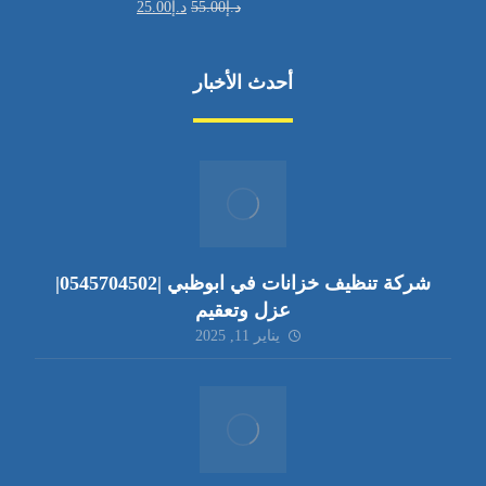
د.إ
55.00
د.إ
25.00
أحدث الأخبار
شركة تنظيف خزانات في ابوظبي |0545704502|
عزل وتعقيم
يناير 11, 2025