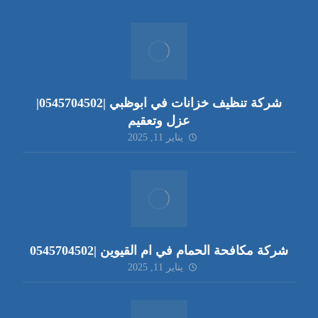
شركة تنظيف خزانات في ابوظبي |0545704502|
عزل وتعقيم
يناير 11, 2025
شركة مكافحة الحمام في ام القيوين |0545704502
يناير 11, 2025