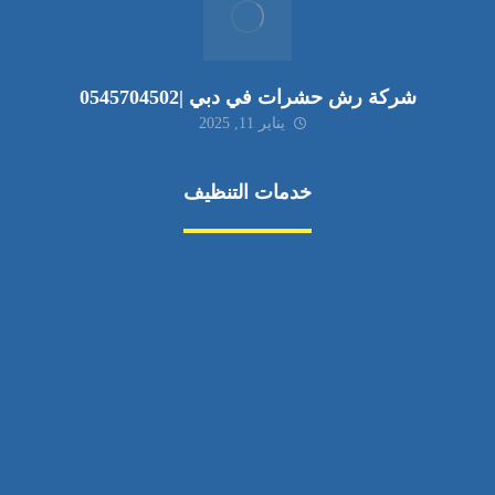
شركة رش حشرات في دبي |0545704502
يناير 11, 2025
خدمات التنظيف
مكافحة الآفات
مركبة
بناء
غسيل سيارة
صيانة
تجاري
عادي
خدمات
الداخلية