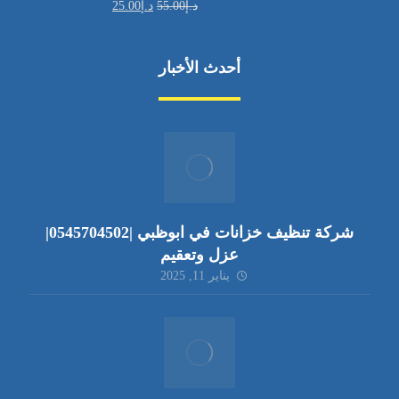
د.إ
55.00
د.إ
25.00
أحدث الأخبار
شركة تنظيف خزانات في ابوظبي |0545704502|
عزل وتعقيم
يناير 11, 2025