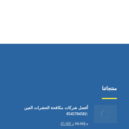
منتجاتنا
أفضل شركات مكافحة الحشرات العين
:0545704502
د.إ
69.00
د.إ
45.00