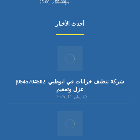
د.إ
55.00
د.إ
25.00
أحدث الأخبار
شركة تنظيف خزانات في ابوظبي |0545704502|
عزل وتعقيم
يناير 11, 2025