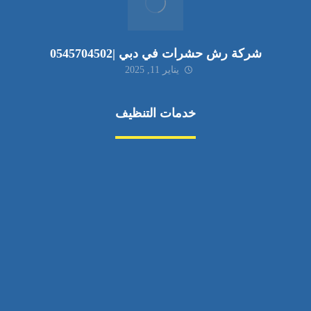
شركة رش حشرات في دبي |0545704502
يناير 11, 2025
خدمات التنظيف
مكافحة الآفات
مركبة
بناء
غسيل سيارة
صيانة
تجاري
عادي
خدمات
الداخلية
الخارج