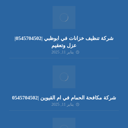
شركة تنظيف خزانات في ابوظبي |0545704502|
عزل وتعقيم
يناير 11, 2025
شركة مكافحة الحمام في ام القيوين |0545704502
يناير 11, 2025