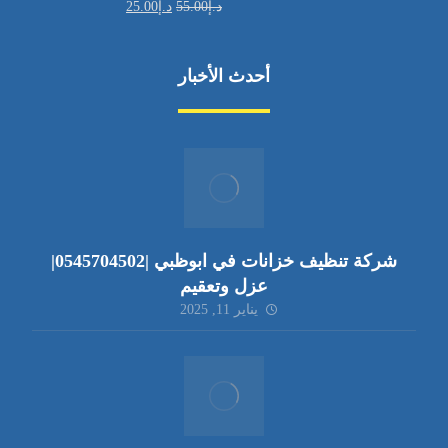
د.إ
55.00
د.إ
25.00
أحدث الأخبار
شركة تنظيف خزانات في ابوظبي |0545704502|
عزل وتعقيم
يناير 11, 2025