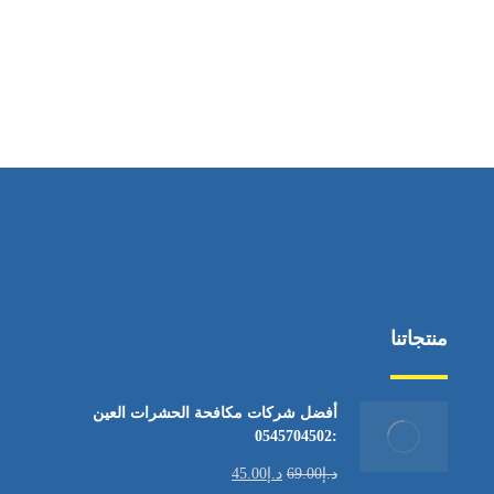
منتجاتنا
أفضل شركات مكافحة الحشرات العين
:0545704502
د.إ
69.00
د.إ
45.00