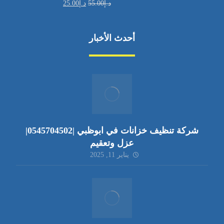
د.إ
55.00
د.إ
25.00
أحدث الأخبار
شركة تنظيف خزانات في ابوظبي |0545704502|
عزل وتعقيم
يناير 11, 2025