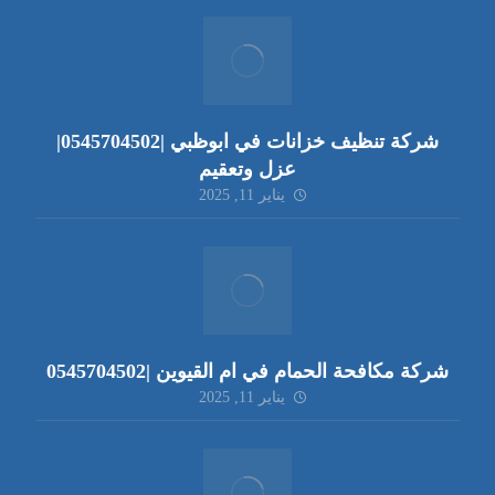
شركة تنظيف خزانات في ابوظبي |0545704502|
عزل وتعقيم
يناير 11, 2025
شركة مكافحة الحمام في ام القيوين |0545704502
يناير 11, 2025