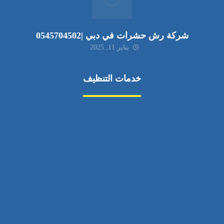
شركة رش حشرات في دبي |0545704502
يناير 11, 2025
خدمات التنظيف
مكافحة الآفات
مركبة
بناء
غسيل سيارة
صيانة
تجاري
عادي
خدمات
الداخلية
الخارج