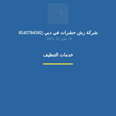
شركة رش حشرات في دبي |0545704502
يناير 11, 2025
خدمات التنظيف
مكافحة الآفات
مركبة
بناء
غسيل سيارة
صيانة
تجاري
عادي