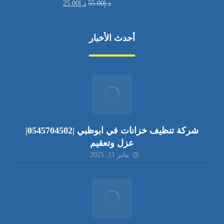
د.إ
55.00
د.إ
25.00
أحدث الأخبار
شركة تنظيف خزانات في ابوظبي |0545704502|
عزل وتعقيم
يناير 11, 2025