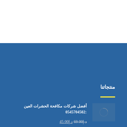
منتجاتنا
أفضل شركات مكافحة الحشرات العين
:0545704502
د.إ
69.00
د.إ
45.00