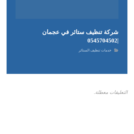
شركة تنظيف ستائر في عجمان
|0545704502
خدمات تنظيف الستائر
التعليقات معطلة.