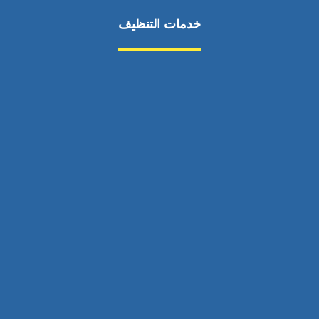
خدمات التنظيف
مكافحة الآفات
مركبة
بناء
غسيل سيارة
صيانة
تجاري
عادي
خدمات
الداخلية
الخارج
اتصال
لورم
معلومات
الخارج
خدمات